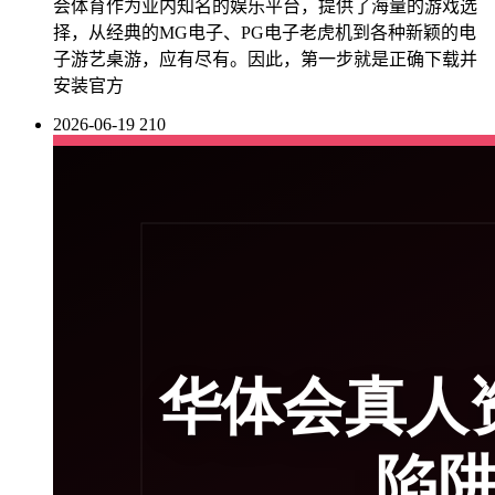
会体育作为业内知名的娱乐平台，提供了海量的游戏选
择，从经典的MG电子、PG电子老虎机到各种新颖的电
子游艺桌游，应有尽有。因此，第一步就是正确下载并
安装官方
2026-06-19
210