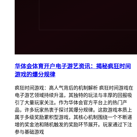
华体会体育开户电子游艺资讯：揭秘疯狂时间
游戏的爆分规律
疯狂时间游戏：高人气背后的机制解析 疯狂时间游戏在
电子游艺领域持续升温，其独特的玩法与丰厚的回报吸
引了大量玩家关注。作为华体会官方平台上的热门产
品，许多玩家热衷于探讨其爆分规律。这款游戏本质上
属于多级奖励累积型游戏，其核心机制围绕一个不断递
增的奖金池和随机触发的奖励环节展开。玩家通过下注
参与基础游戏