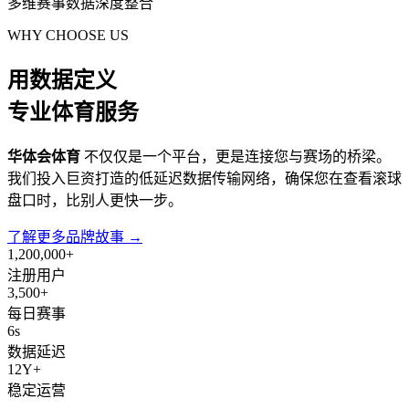
多维赛事数据深度整合
WHY CHOOSE US
用数据定义
专业体育服务
华体会体育
不仅仅是一个平台，更是连接您与赛场的桥梁。
我们投入巨资打造的低延迟数据传输网络，确保您在查看滚球
盘口时，比别人更快一步。
了解更多品牌故事 →
1,200,000+
注册用户
3,500+
每日赛事
6s
数据延迟
12Y+
稳定运营