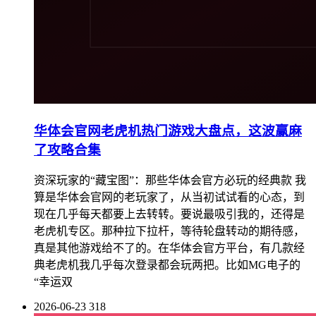
华体会官网老虎机热门游戏大盘点，这波赢麻
了攻略合集
资深玩家的“藏宝图”：那些华体会官方必玩的经典款 我
算是华体会官网的老玩家了，从当初试试看的心态，到
现在几乎每天都要上去转转。要说最吸引我的，还得是
老虎机专区。那种拉下拉杆，等待轮盘转动的期待感，
真是其他游戏给不了的。在华体会官方平台，有几款经
典老虎机我几乎每次登录都会玩两把。比如MG电子的
“幸运双
2026-06-23
318