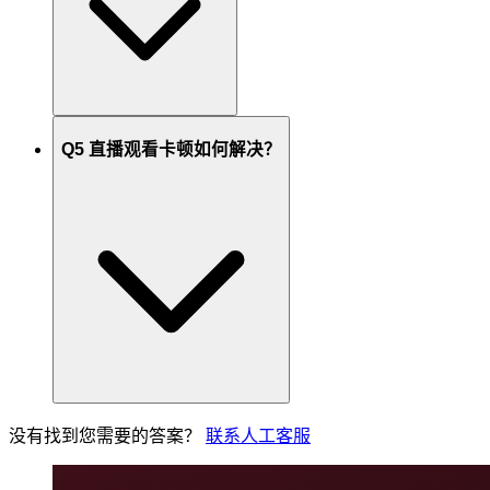
Q5
直播观看卡顿如何解决？
没有找到您需要的答案？
联系人工客服