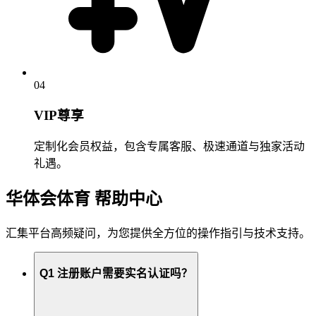
04
VIP尊享
定制化会员权益，包含专属客服、极速通道与独家活动
礼遇。
华体会体育 帮助中心
汇集平台高频疑问，为您提供全方位的操作指引与技术支持。
Q1
注册账户需要实名认证吗？