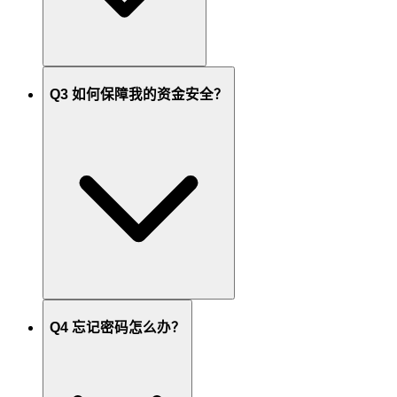
Q3
如何保障我的资金安全？
Q4
忘记密码怎么办？