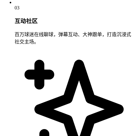
03
互动社区
百万球迷在线聊球，弹幕互动、大神跟单，打造沉浸式
社交主场。