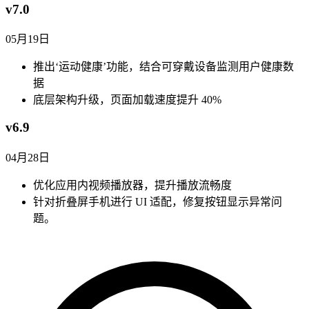
v7.0
05月19日
推出‘运动健康’功能，结合可穿戴设备监测用户健康数
据
底层架构升级，页面加载速度提升 40%
v6.9
04月28日
优化应用内视频播放器，提升播放流畅度
针对折叠屏手机进行 UI 适配，修复按钮显示异常问
题。