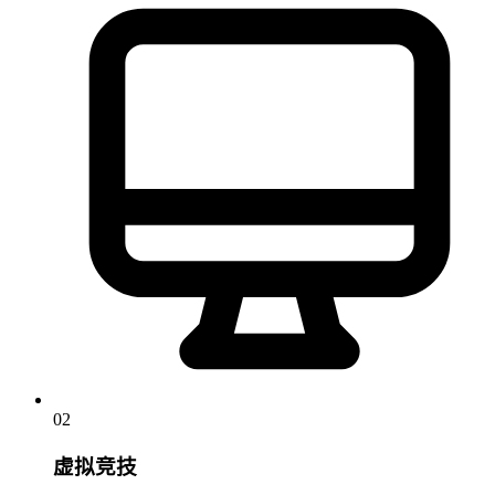
02
虚拟竞技