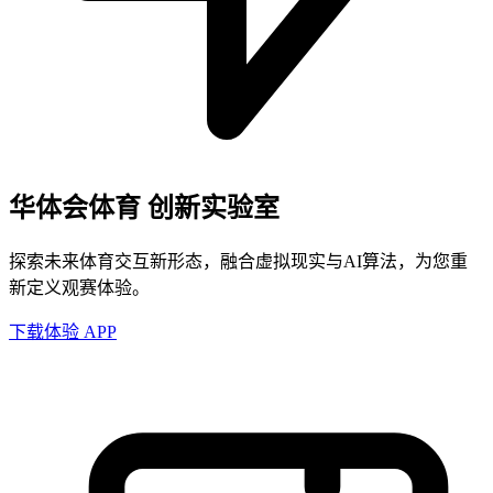
华体会体育 创新实验室
探索未来体育交互新形态，融合虚拟现实与AI算法，为您重
新定义观赛体验。
下载体验 APP