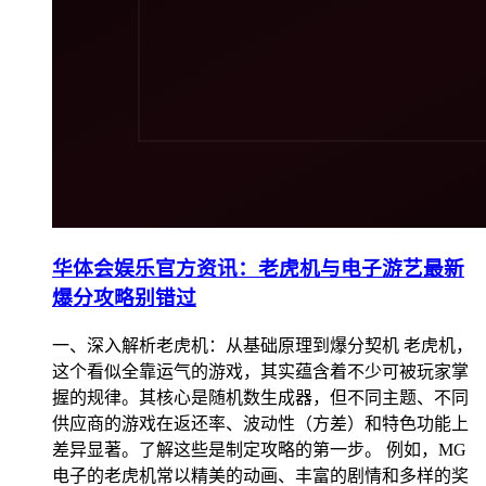
华体会娱乐官方资讯：老虎机与电子游艺最新
爆分攻略别错过
一、深入解析老虎机：从基础原理到爆分契机 老虎机，
这个看似全靠运气的游戏，其实蕴含着不少可被玩家掌
握的规律。其核心是随机数生成器，但不同主题、不同
供应商的游戏在返还率、波动性（方差）和特色功能上
差异显著。了解这些是制定攻略的第一步。 例如，MG
电子的老虎机常以精美的动画、丰富的剧情和多样的奖