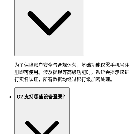
为了保障账户安全与合规运营，基础功能仅需手机号注
册即可使用。涉及提现等高级功能时，系统会提示您进
行实名认证，所有数据均经过银行级加密处理。
Q2
支持哪些设备登录？