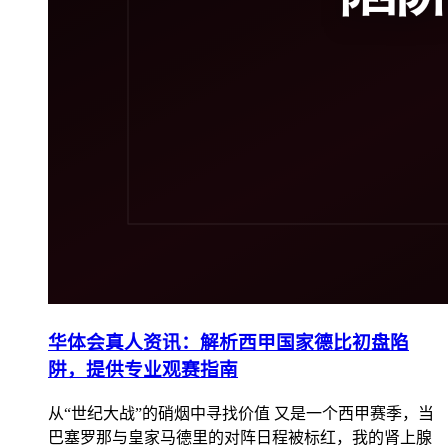
华体会真人资讯：解析西甲国家德比初盘陷
阱，提供专业观赛指南
从“世纪大战”的硝烟中寻找价值 又是一个西甲赛季，当
巴塞罗那与皇家马德里的对阵日程被标红，我的肾上腺