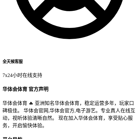
全天候客服
7x24小时在线支持
华体会体育 官方声明
华体会体育 🔥 亚洲知名华体会体育，稳定运营多年，玩家口
碑极佳。 华体会官网,华体会官方,电子游艺。专业真人在线互
动，视听体验清晰自然。 现在加入华体会体育，享受贴心服
务，开启愉快体验。