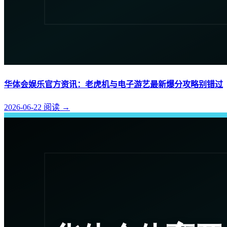
华体会娱乐官方资讯：老虎机与电子游艺最新爆分攻略别错过
2026-06-22
阅读
→